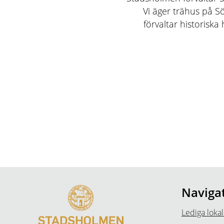
Vi äger trähus på Sö
förvaltar historisk
Naviga
Lediga lokal