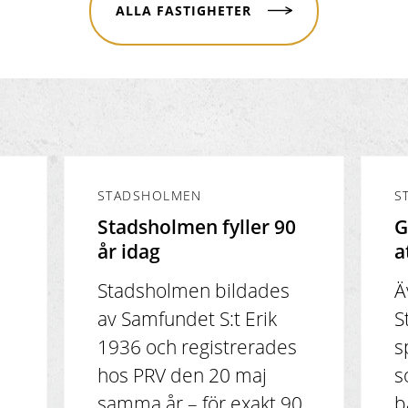
ALLA FASTIGHETER
STADSHOLMEN
S
Stadsholmen fyller 90
G
år idag
a
Stadsholmen bildades
Ä
av Samfundet S:t Erik
S
1936 och registrerades
s
hos PRV den 20 maj
s
samma år – för exakt 90
b