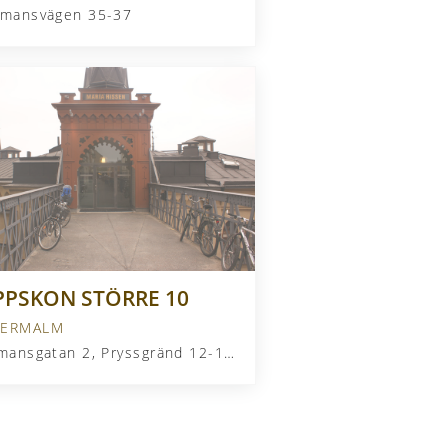
tmansvägen 35-37
PPSKON STÖRRE 10
ERMALM
Bellmansgatan 2, Pryssgränd 12-14, Söder Mälarstrand 21