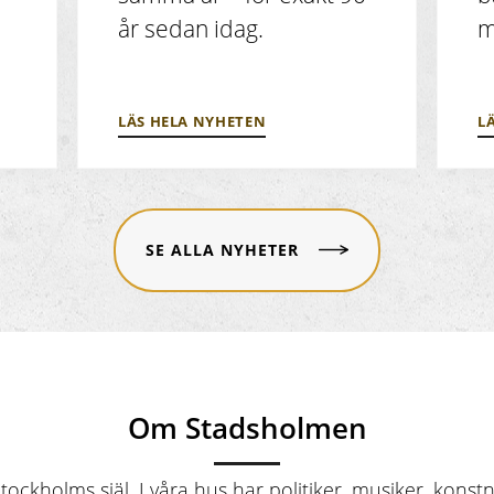
år sedan idag.
m
LÄS HELA NYHETEN
L
SE ALLA NYHETER
Om Stadsholmen
ockholms själ. I våra hus har politiker, musiker, konstn