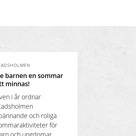
TADSHOLMEN
e barnen en sommar
tt minnas!
ven i år ordnar
tadsholmen
pännande och roliga
ommaraktiviteter för
arn och ungdomar