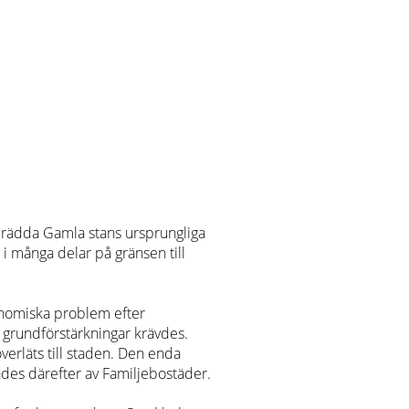
h rädda Gamla stans ursprungliga
i många delar på gränsen till
onomiska problem efter
 grundförstärkningar krävdes.
verläts till staden. Den enda
ades därefter av Familjebostäder.