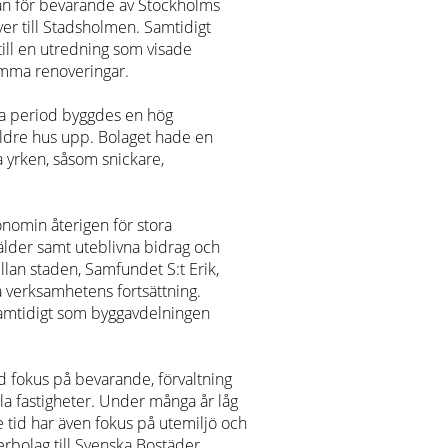
mån för bevarande av Stockholms
er till Stadsholmen. Samtidigt
till en utredning som visade
amma renoveringar.
na period byggdes en hög
ldre hus upp. Bolaget hade en
 yrken, såsom snickare,
onomin återigen för stora
älder samt uteblivna bidrag och
llan staden, Samfundet S:t Erik,
 verksamhetens fortsättning.
samtidigt som byggavdelningen
d fokus på bevarande, förvaltning
la fastigheter. Under många år låg
 tid har även fokus på utemiljö och
rbolag till Svenska Bostäder,