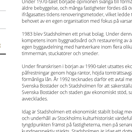
Under 1970-talet började opinionen svänga till för
äldre bebyggelse, och många fastigheter fördes då öv
ifrågasattes tidens renoveringsmetoder, vilket ledde 
behovet av en egen organisation med fokus på vars
1983 blev Stadsholmen ett privat bolag. Under den
kompetens inom byggnadsvård och restaurering av ä
g
egen byggavdelning med hantverkare inom flera olika
timmermän, stuckatörer och smeder.
Under finanskrisen i början av 1990-talet utsattes ek
påfrestningar genom höga räntor, höjda tomträttsavg
förmånliga lån. År 1992 tecknades därför ett avtal me
Svenska Bostäder och Stadsholmen för att säkerställa
Svenska Bostäder och staden gav ekonomiskt stöd, 
avvecklades.
Idag är Stadsholmen ett ekonomiskt stabilt bolag me
och underhåll av Stockholms kulturhistoriskt värdeful
tyngdpunkten främst på fastigheterna, men på senare
kundperspektiv stärkts. Stadsholmen är idag ett dotte