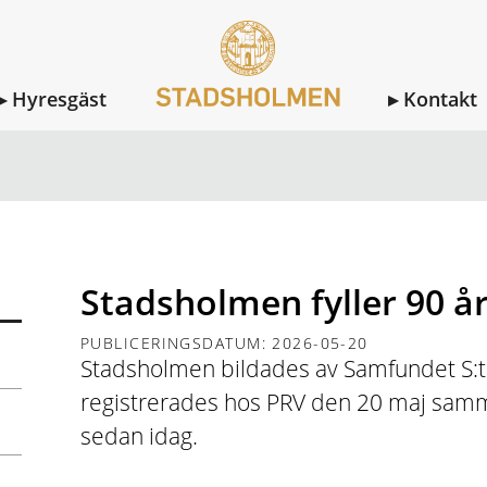
Hyresgäst
Kontakt
R
STADSHOLMEN FYLLER 90 ÅR IDAG
Stadsholmen fyller 90 år
PUBLICERINGSDATUM: 2026-05-20
Stadsholmen bildades av Samfundet S:t
registrerades hos PRV den 20 maj samma
sedan idag.