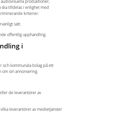
 audiovisuella produktioner,
 ska tilldelas i enlighet med
kriminerande kriterier.
vänligt sätt.
nde offentlig upphandling.
dling i
er och kommunala bolag på ett
on om sin annonsering.
eller de leverantörer av
i vilka leverantörer av medietjänster