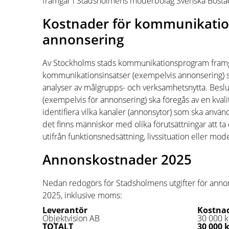
framgår i Stadsholmens moderbolag Svenska Bostäde
Kostnader för kommunikatio
annonsering
Av Stockholms stads kommunikationsprogram framgå
kommunikationsinsatser (exempelvis annonsering) s
analyser av målgrupps- och verksamhetsnytta. Bes
(exempelvis för annonsering) ska föregås av en kvali
identifiera vilka kanaler (annonsytor) som ska använda
det finns människor med olika förutsättningar att ta
utifrån funktionsnedsättning, livssituation eller mod
Annonskostnader 2025
Nedan redogörs för Stadsholmens utgifter för ann
2025, inklusive moms:
Leverantör
Kostna
Objektvision AB
30 000 k
TOTALT
30 000 