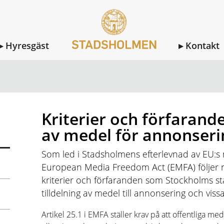
Hyresgäst
Kontakt
ER OCH FÖRFARANDE FÖR TILLDELNING AV MEDEL FÖR ANN
Kriterier och förfarande
av medel för annonseri
Som led i Stadsholmens efterlevnad av EU:s 
European Media Freedom Act (EMFA) följer 
kriterier och förfaranden som Stockholms sta
tilldelning av medel till annonsering och viss
Artikel 25.1 i EMFA ställer krav på att offentliga me