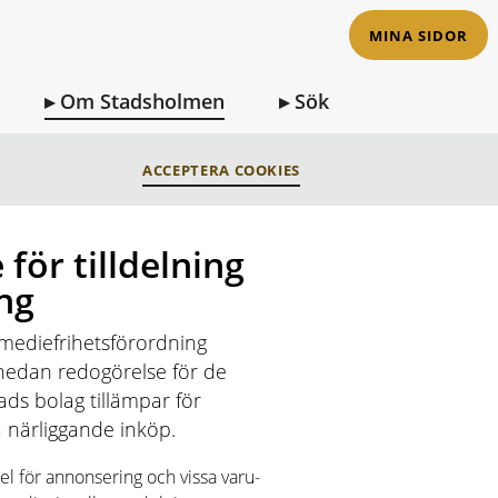
MINA SIDOR
Om Stadsholmen
Sök
ACCEPTERA COOKIES
ONSERING
 för tilldelning
ng
mediefrihetsförordning
nedan redogörelse för de
ds bolag tillämpar för
a närliggande inköp.
del för annonsering och vissa varu-