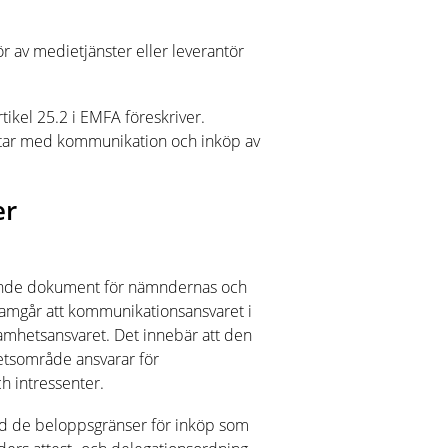
ör av medietjänster eller leverantör
kel 25.2 i EMFA föreskriver.
tar med kommunikation och inköp av
er
ande dokument för nämndernas och
amgår att kommunikationsansvaret i
amhetsansvaret. Det innebär att den
etsområde ansvarar för
 intressenter.
med de beloppsgränser för inköp som