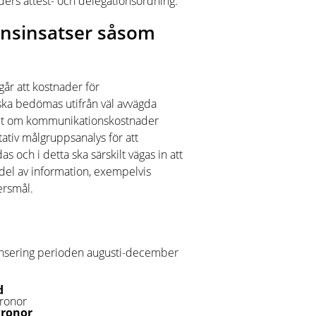
rs attest- och delegationsordning.
nsinsatser såsom
r att kostnader för
ka bedömas utifrån väl avvägda
lut om kommunikationskostnader
tativ målgruppsanalys för att
s och i detta ska särskilt vägas in att
 del av information, exempelvis
ersmål.
onsering perioden augusti-december
d
ronor
kronor